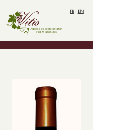
FR
-
EN