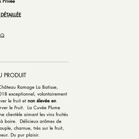
n Privée
 DÉTAILLÉE
SAQ
U PRODUIT
 Château Ramage La Batisse,
018 exceptionnel, volontairement
er le fruit et
non élevée en
ver le Fruit. La Cuvée Plume
e clientèle aimant les vins fruités
 à boire. Délicieux arômes de
ouple, charnue, très sur le fruit,
heur. Du pur plaisir.