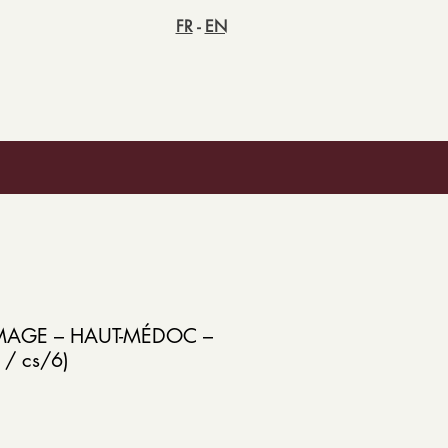
FR
-
EN
MAGE – HAUT-MÉDOC –
 / cs/6)