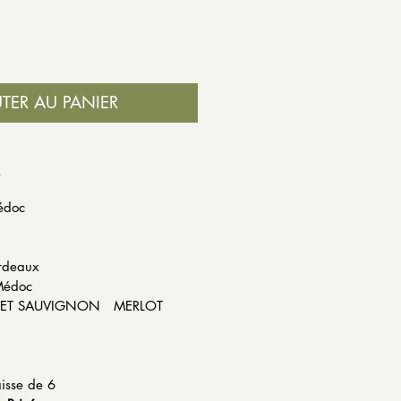
TER AU PANIER
S
édoc
 France
ordeaux
-Médoc
RNET SAUVIGNON MERLOT
 13.5%
isse de 6