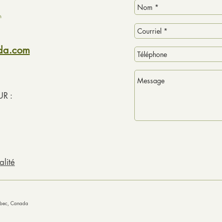
ada.com
R :
alité
uébec, Canada