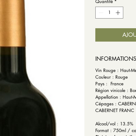
Quantité
*
AJOU
INFORMATION
Vin Rouge : Haut-M
Couleur : Rouge
Pays :
Région vinicole : B
Appellation : Haut
Cépages : CABE
CABERNET FRANC
Alcool/vol :
Format : 750ml / ca