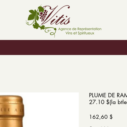
PLUME DE RA
27.10 $(la btle
Prix
162,60 $