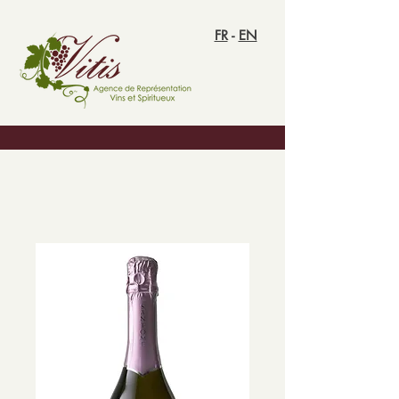
FR
-
EN