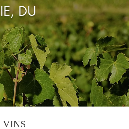
IE, DU
 VINS