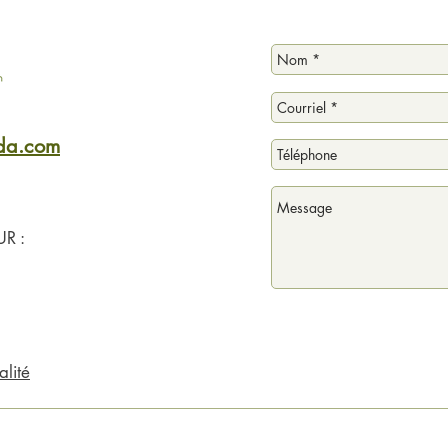
ada.com
R :
alité