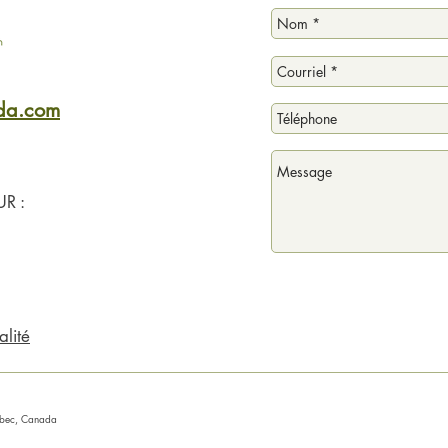
ada.com
R :
alité
uébec, Canada