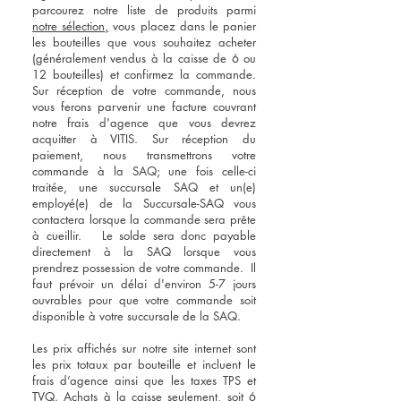
parcourez notre liste de produits parmi
notre sélection,
vous placez dans le panier
les bouteilles que vous souhaitez acheter
(généralement vendus à la caisse de 6 ou
12 bouteilles) et confirmez la commande.
Sur réception de votre commande, nous
vous ferons parvenir une facture couvrant
notre frais d'agence que vous devrez
acquitter à VITIS. Sur réception du
paiement, nous transmettrons votre
commande à la SAQ; une fois celle-ci
traitée, une succursale SAQ et un(e)
employé(e) de la Succursale-SAQ vous
contactera lorsque la commande sera prête
à cueillir. Le solde sera donc payable
directement à la SAQ lorsque vous
prendrez possession de votre commande. Il
faut prévoir un délai d'environ 5-7 jours
ouvrables pour que votre commande soit
disponible à votre succursale de la SAQ.
Les prix affichés sur notre site internet sont
les prix totaux par bouteille et incluent le
frais d’agence ainsi que les taxes TPS et
TVQ. Achats à la caisse seulement, soit 6