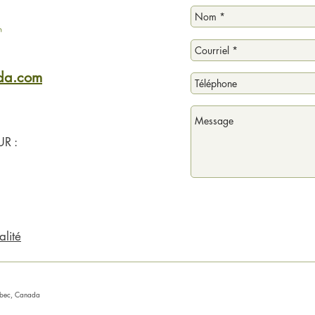
ada.com
R :
alité
uébec, Canada