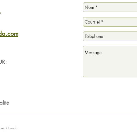
ada.com
R :
alité
uébec, Canada