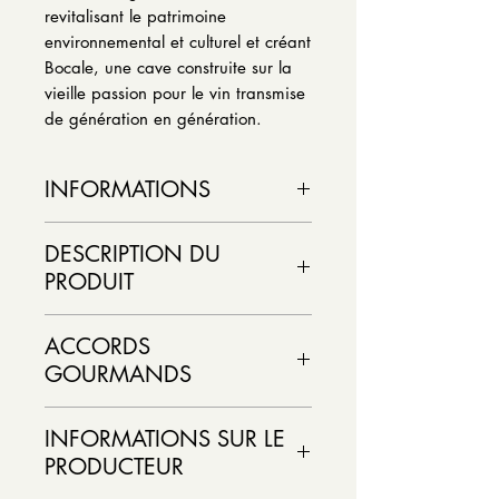
revitalisant le patrimoine
environnemental et culturel et créant
Bocale, une cave construite sur la
vieille passion pour le vin transmise
de génération en génération.
INFORMATIONS
Vin Rouge:
DESCRIPTION DU
Couleur :
PRODUIT
Pays :
Région vinicole :
Appellation :
ACCORDS
Cépage :
GOURMANDS
Alcool/vol :
Format : 750 ml / caisse de 6
Excellent en apéritif. Une entrée de
Statut : Importation Privée
INFORMATIONS SUR LE
posson, des plats de poissons,
PRODUCTEUR
légumes grillés, viande blanche
FICHE DESCRIPTIVE DÉTAILLÉE
(poulet) et poisson blanc.