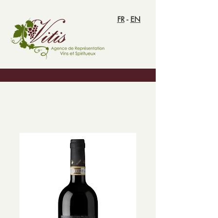
FR
-
EN