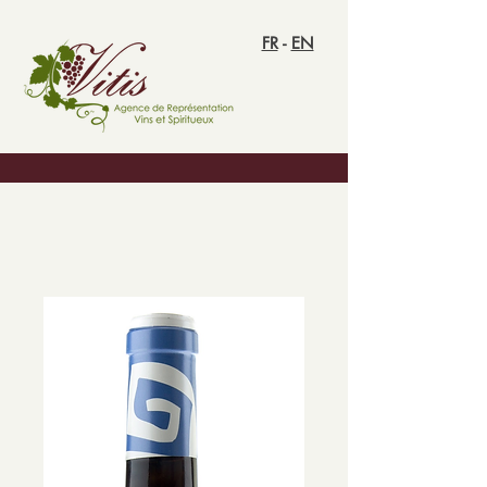
FR
-
EN