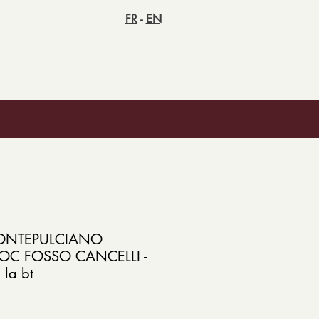
FR
-
EN
ONTEPULCIANO
OC FOSSO CANCELLI -
la bt