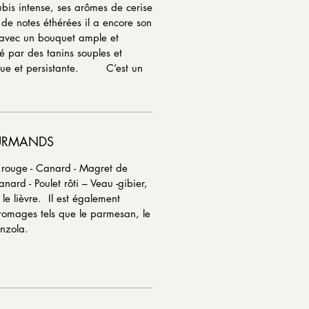
bis intense, ses arômes de cerise
t de notes éthérées il a encore son
 avec un bouquet ample et
sé par des tanins souples et
ngue et persistante. C’est un
URMANDS
 rouge - Canard - Magret de
nard - Poulet rôti – Veau -gibier,
 le lièvre.
Il est également
fromages tels que le parmesan, le
onzola.