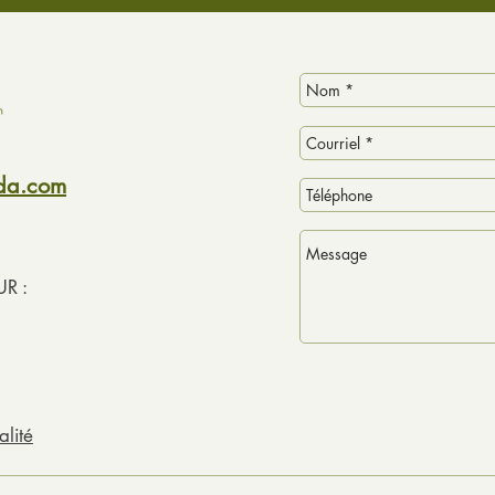
ada.com
R :
alité