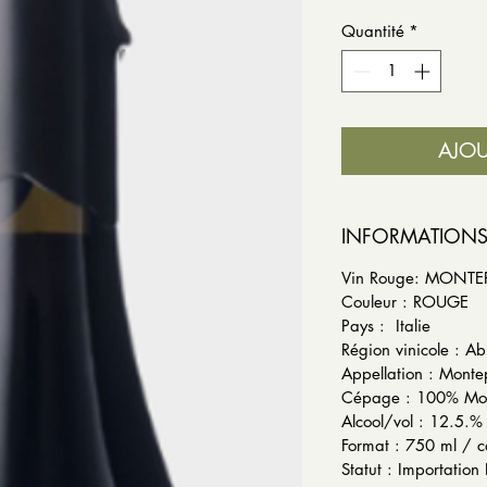
Quantité
*
AJOU
INFORMATION
Vin Rouge: MONT
Couleur : ROUGE
Pays :
Région vinicole : A
Appellation : Mont
Cépage : 100% Mon
Alcool/vol : 
Format : 750 ml / c
Statut : Importation 