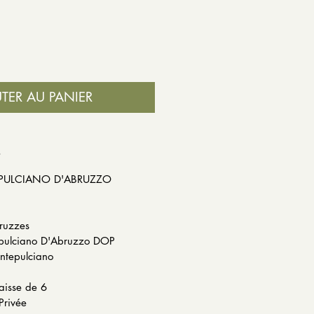
TER AU PANIER
S
EPULCIANO D'ABRUZZO
 Italie
bruzzes
epulciano D'Abruzzo DOP
tepulciano
12.5.%
aisse de 6
Privée