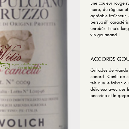
une couleur rouge ru
noire, de réglisse e
agréable fraîcheur,
persuasif, caractéri
enrobés. Finale lo
vin gourmand !
ACCORDS GO
Grillades de viande
canard - Confit de ca
tels que le faisan ou
délicieux avec des 
pecorino et le gorg