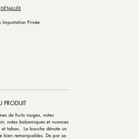
 DÉTAILLÉE
n Importation Privée
U PRODUIT
es de fruits rouges, notes
oir, notes balsamiques et nuances
at et tabac.
La bouche dénote un
ure bien remarquables. De par sa