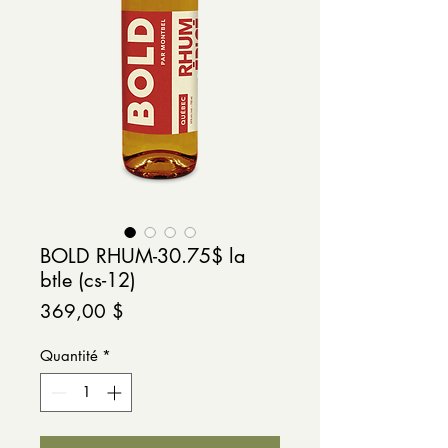
BOLD RHUM-30.75$ la
btle (cs-12)
Prix
369,00 $
Quantité
*