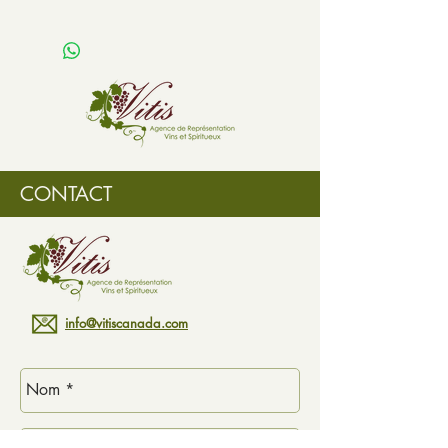
résidence. Le rapport qualité prix
Bold Spiritueux
est imbattable et saura vous plaire
c’est garanti. Un Rhum Épicé
Site Web:
québécois comme il n’en existe pas
d’autre.BOLD Rhum Épicé a été
pensé, inventé et créer afin un
objectif important, mettre en valeur
des épices local du Québec tout en
étant abordable. Lorsque vous
CONTACT
serez en présence d’un verre de
BOLD Rhum Épicé vous serez
agréablement surpris. Surpris par
une complexité du produit qui n’est
pas égaler pour son prix. BOLD
Rhum Épicé est un produit avec
info@vitiscanada.com
beaucoup de personnalité Au nez
le produit révèle des notes de
vanille et d’épices. Toutefois se sera
en bouche que les épices prendront
plus de place grâce aux aromates
utiliser: Aiguille d’épinette, Poivre