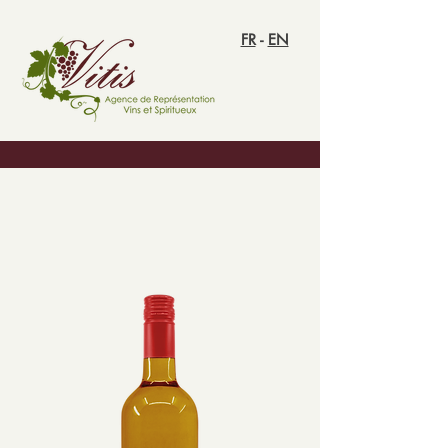
FR
-
EN