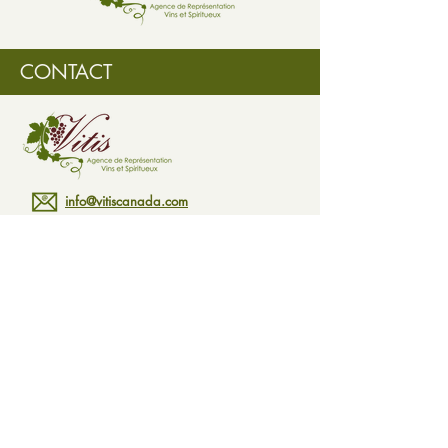
une coloration intense, d'un jaune
tirant sur le vert. Quant aux arômes
de fruits frais, ils cèdent le pas à
CONTACT
des notes florales. "Le pecorino
n'est pas juste un cépage
exceptionnel, c'est l'une des plus
grandes +success story+ du XXe
siècle en Italie", affirme Ian
d'Agata, auteur en 2014 d'un
info@vitiscanada.com
ouvrage sur les cépages indigènes
d'Italie.