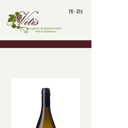
FR
-
EN