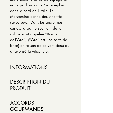
retrouve donc dans l’arrière-plan
dans le nord de l'Italie. Le
Marzemino donne des vins très
savoureux. Dans les anciennes
cartes, la partie suothern de la
colline était appelée "Borgo
dell’Ora", ("Ora" est une sorte de
brise) en raison de ce vent doux qui
a favorisé la viticulture.
INFORMATIONS
Couleur : Rouge
DESCRIPTION DU
Pays : Italie
PRODUIT
Région vinicole : Lombardie
Appellation : IGP
Vieillissement : 24 mois en foudre
Cépage : Marzemino
ACCORDS
Française. D'un rouge rubis foncé
% alcool /vol : 13 %
GOURMANDS
avec quelques reflets violets
Dosage :