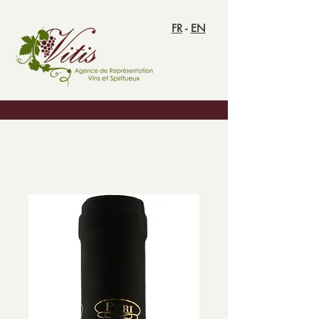
FR
-
EN