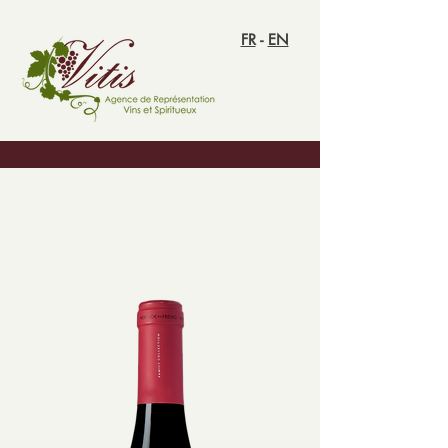
FR
-
EN