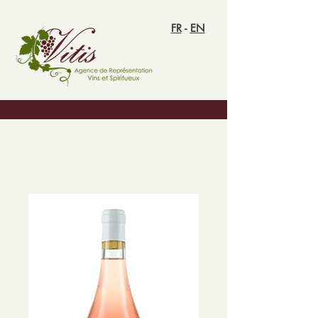
FR
-
EN