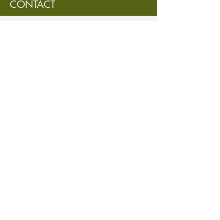
CONTACT
parfait entre la minéralité, l’acidité
et la richesse du fruit. Il représente
à merveille tout le potentiel de ce
cépage et le savoir-faire de la
famille ILatium-Morini.
info@vitiscanada.com