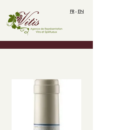
FR
-
EN