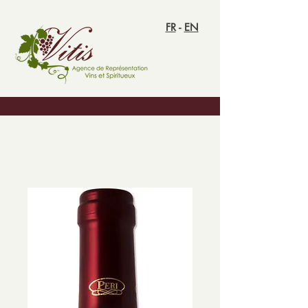
FR
-
EN