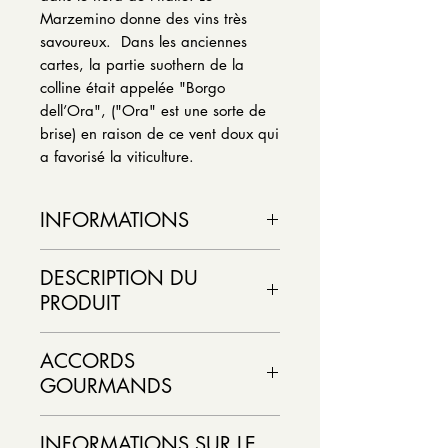
Marzemino donne des vins très
savoureux. Dans les anciennes
cartes, la partie suothern de la
colline était appelée "Borgo
dell’Ora", ("Ora" est une sorte de
brise) en raison de ce vent doux qui
a favorisé la viticulture.
INFORMATIONS
Couleur : Rouge
DESCRIPTION DU
Pays : Italie
PRODUIT
Région vinicole : Lombardie
Appellation : IGP
D'un rouge rubis foncé avec
Cépage : Marzemino
ACCORDS
quelques reflets violets typiques du
% alcool /vol : 12.5 %
GOURMANDS
Cépage Marzemino.
Au parfum
Dosage :
agréable, persistant, précisavec
Format : 750 ml / caisse de 6
Agréable avec des ragoûts ou des
quelques rappels de fruits rouges
Statut : Importation Privée
INFORMATIONS SUR LE
pizzas. Exalte les saveurs des plats