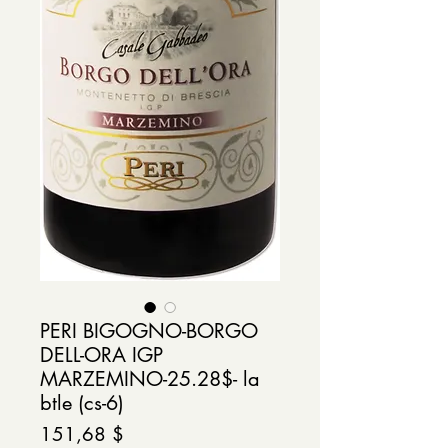
PERI BIGOGNO-BORGO
DELL-ORA IGP
MARZEMINO-25.28$- la
btle (cs-6)
Prix
151,68 $