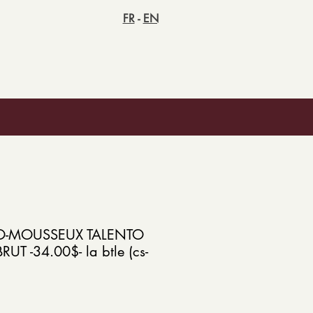
FR
-
EN
O-MOUSSEUX TALENTO
UT -34.00$- la btle (cs-