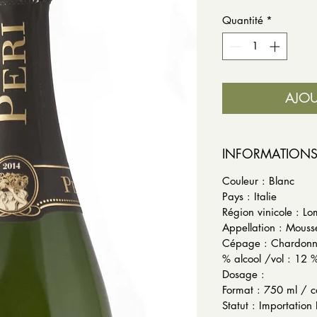
Quantité
*
AJOU
INFORMATION
Couleur : Blanc
Pays : Italie
Région vinicole : L
Appellation : Mouss
Cépage : Chardon
% alcool /vol : 12 
Dosage :
Format : 750 ml / c
Statut : Importation 