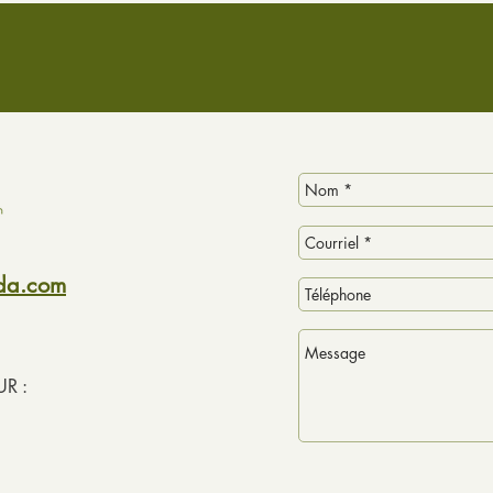
ada.com
R :