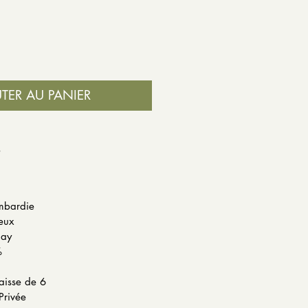
TER AU PANIER
S
ombardie
eux
nay
%
aisse de 6
Privée