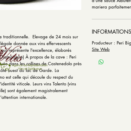
d'une sauce Albufé
mariera parfaiteme
INFORMATIONS
e traditionnelle.
Elevage de 24 mois sur
Producteur : Peri B
 légale donnée aux vins effervescents
Site Web
 qui représente l'excellence, élaborés
a Champagne)
À propos de la cave : Peri
tuée dans les collines de Castenedolo près
 côté ouest du lac de Garde.
La
gno est celle qui découle du respect du
identité viticole.
Leurs vins Talento (vins
lle) sont également magistralement
attention internationale.