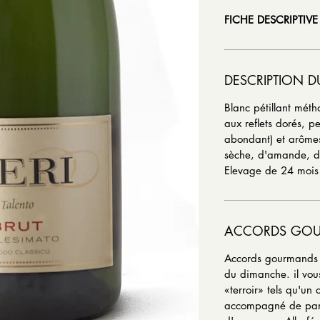
FICHE DESCRIPTIVE
DESCRIPTION D
Blanc pétillant métho
aux reflets dorés, pe
abondant) et arômes
sèche, d'amande, de 
Elevage de 24 mois s
ACCORDS GO
Accords gourmands 
du dimanche. il vous
«terroir» tels qu'un 
accompagné de pana