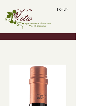
FR
-
EN