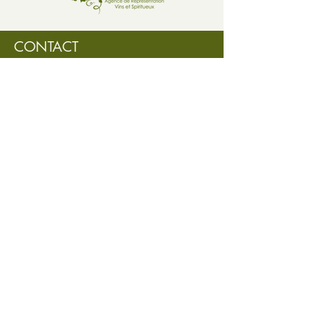
cocktails, on peut s’attendre à une
explosion de saveurs ! À cette
infusion d’épices et d’aromates au
CONTACT
goût floral et fruité. D'un rouge
rubis moyennement profond :
typique du Cépage Marzemino.
Au parfum agréable, persistant,
précis avec quelques rappels de
fruits rouges mûrs.
info@vitiscanada.com
Nous sommes davantage dans un
registre d'arômes persitants, de
petits fruits rouges mûrs et
d'épices.