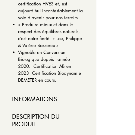
certification HVE3 et, est
aujourd'hui incontestablement la
voie d'avenir pour nos terroirs.
« Produire mieux et dans le
respect des équilibres naturels,
c’est notre fierté. » Lou, Philippe
& Valérie Bassereau
Vignoble en Conversion
Biologique depuis l'année
2020. Certification AB en
2023 Certification Biodynamie
DEMETER en cours.
INFORMATIONS
Couleur : Rouge
DESCRIPTION DU
Pays :
PRODUIT
France
Région vinicole : Bordeaux