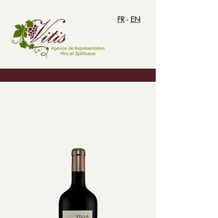
FR
-
EN