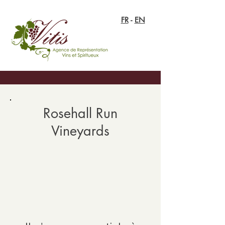
FR
-
EN
Rosehall Run
Vineyards