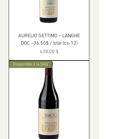
AURELIO SETTIMO – LANGHE
DOC –36.50$ / btle (cs-12)
Prix
438,00 $
Disponible à la SAQ