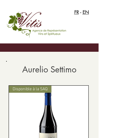
FR
-
EN
Aurelio Settimo
Disponible à la SAQ