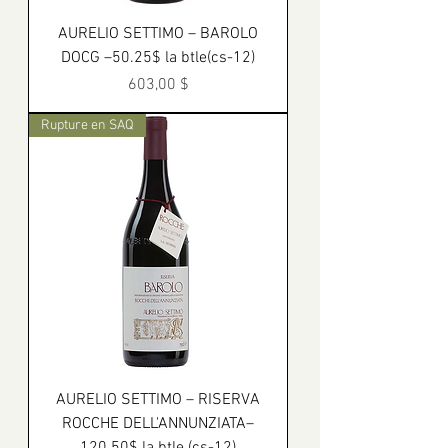
AURELIO SETTIMO – BAROLO
DOCG –50.25$ la btle(cs-12)
Prix
603,00 $
Rupture en SAQ
AURELIO SETTIMO – RISERVA
ROCCHE DELL'ANNUNZIATA–