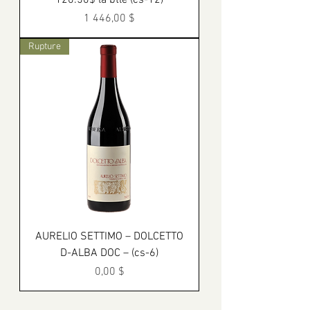
120.50$ la btle (cs-12)
Prix
1 446,00 $
Rupture
AURELIO SETTIMO – DOLCETTO
D-ALBA DOC – (cs-6)
Prix
0,00 $