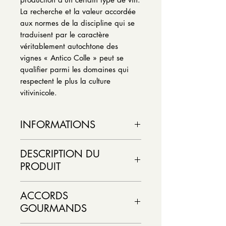
La recherche et la valeur accordée
aux normes de la discipline qui se
traduisent par le caractère
véritablement autochtone des
vignes « Antico Colle » peut se
qualifier parmi les domaines qui
respectent le plus la culture
vitivinicole.
INFORMATIONS
Vin Rouge: –Rosso Di
DESCRIPTION DU
Montepulciano DOC
PRODUIT
Couleur : Rouge
Pays :
D'un beau rubis aux notes fruitées
Italie
ACCORDS
sur des accents de petits fruits
Région vinicole : Toscane
GOURMANDS
rouges tels les fraises puis les
Appellation : Rosso Di
cerises et avec comme en filigrane
Montepulciano