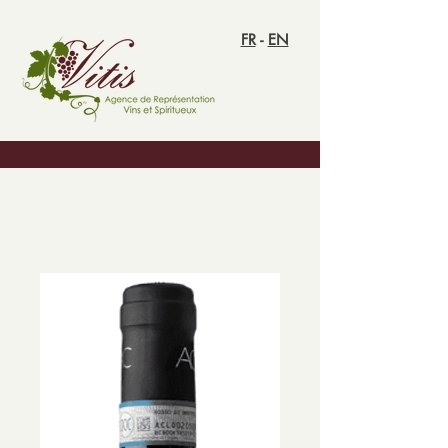
FR
-
EN