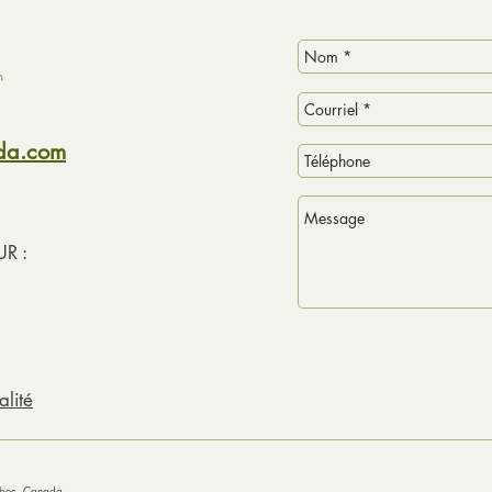
ada.com
R :
alité
uébec, Canada