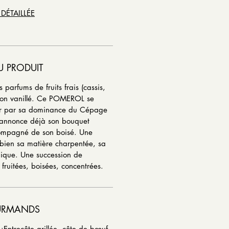
 DÉTAILLÉE
U PRODUIT
 parfums de fruits frais (cassis,
pçon vanillé. Ce POMEROL se
rir par sa dominance du Cépage
annonce déjà son bouquet
ccompagné de son boisé. Une
bien sa matière charpentée, sa
nique. Une succession de
 fruitées, boisées, concentrées.
URMANDS
Entrecôte grillée, côte de bœuf