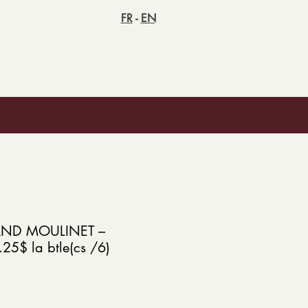
FR
-
EN
ND MOULINET –
5$ la btle(cs /6)