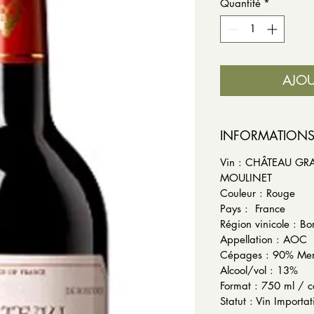
Quantité
*
AJOU
INFORMATION
Vin : CHÂTEAU G
MOULI
Couleur : Rouge
Pays :
Région vinicole : B
Appellation : AOC
Cépages : 90% M
Alcool/vol 
Format : 750 ml / c
Statut : Vin Importat