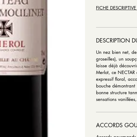
FICHE DESCRIPTIVE
DESCRIPTION D
Un nez bien net, des
groseilles), un sou
laisse déjà découv
Merlot, ce NECTAR 
expressif floral, a
bouche démontrant 
bonne structure tan
sensations vanillées,
ACCORDS GO
Accords gourmands :