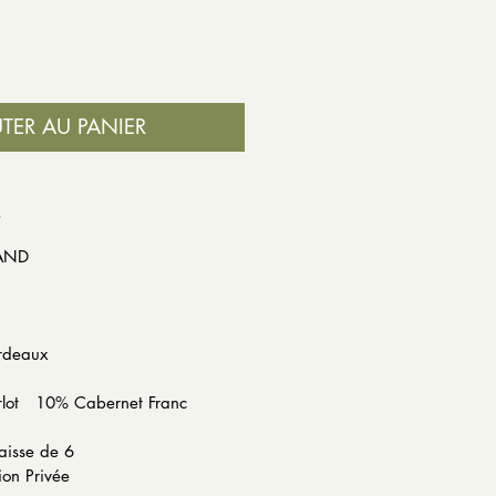
TER AU PANIER
S
RAND
NET
 France
ordeaux
erlot 10% Cabernet Franc
: 13%
aisse de 6
ion Privée