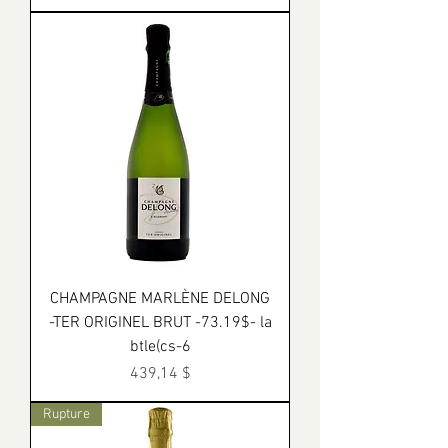
CHAMPAGNE MARLÈNE DELONG
-TER ORIGINEL BRUT -73.19$- la
btle(cs-6
Prix
439,14 $
Rupture