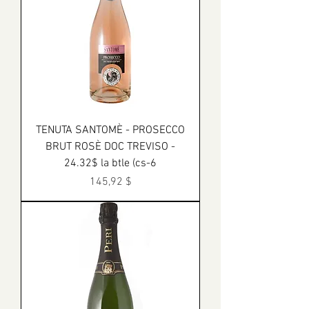
TENUTA SANTOMÈ - PROSECCO
BRUT ROSÈ DOC TREVISO -
24.32$ la btle (cs-6
Prix
145,92 $