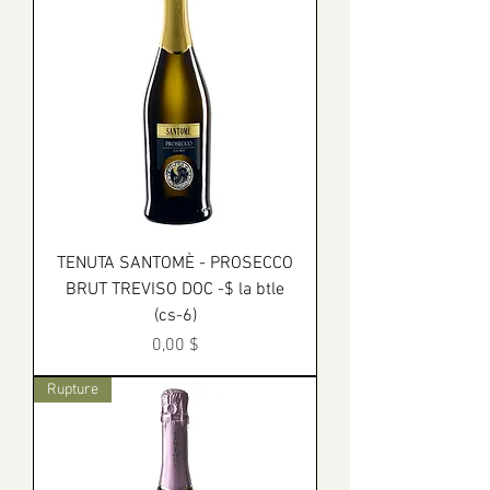
TENUTA SANTOMÈ - PROSECCO
BRUT TREVISO DOC -$ la btle
(cs-6)
Prix
0,00 $
Rupture