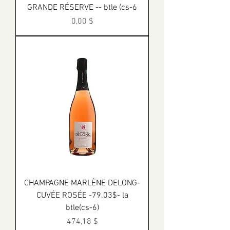
GRANDE RÉSERVE -- btle (cs-6
Prix
0,00 $
CHAMPAGNE MARLÈNE DELONG-
CUVÉE ROSÉE -79.03$- la
btle(cs-6)
Prix
474,18 $