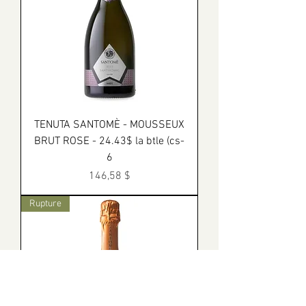
TENUTA SANTOMÈ - MOUSSEUX
BRUT ROSE - 24.43$ la btle (cs-
6
Prix
146,58 $
Rupture