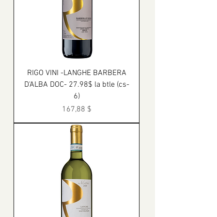
RIGO VINI -LANGHE BARBERA
D'ALBA DOC- 27.98$ la btle (cs-
6)
Prix
167,88 $