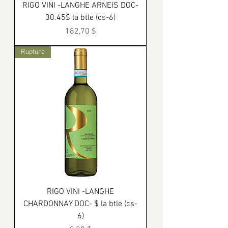
RIGO VINI -LANGHE ARNEIS DOC-
30.45$ la btle (cs-6)
Prix
182,70 $
Rupture
RIGO VINI -LANGHE
CHARDONNAY DOC- $ la btle (cs-
6)