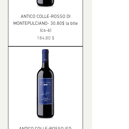
ANTICO COLLE-ROSSO DI
MONTEPULCIANO- 30.80$ la btle
(cs-6)
Prix
184,80 $