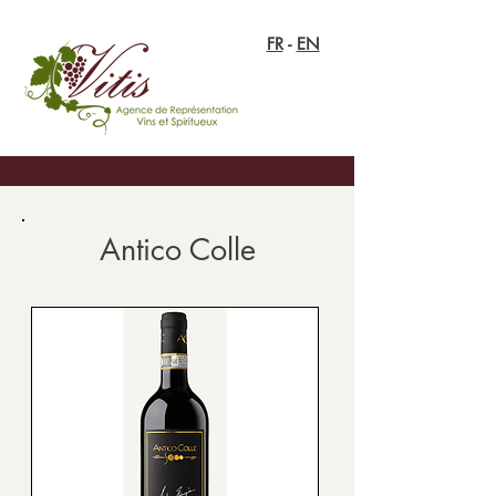
FR
-
EN
Antico Colle