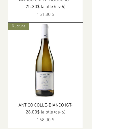
ANTICO COLLE-ROSSO IGT-
25.30$ la btle (cs-6)
Prix
151,80 $
Rupture
ANTICO COLLE-BIANCO IGT-
28.00$ la btle (cs-6)
Prix
168,00 $