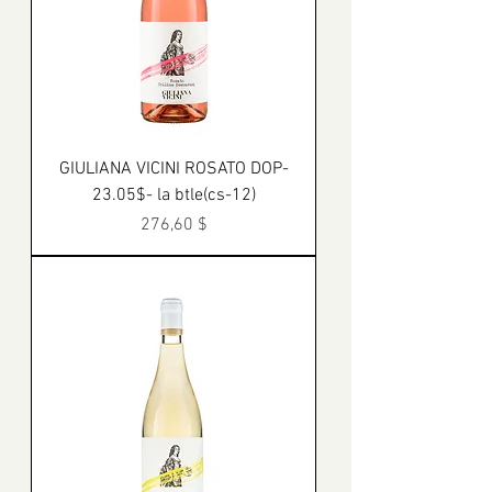
GIULIANA VICINI ROSATO DOP-
23.05$- la btle(cs-12)
Prix
276,60 $