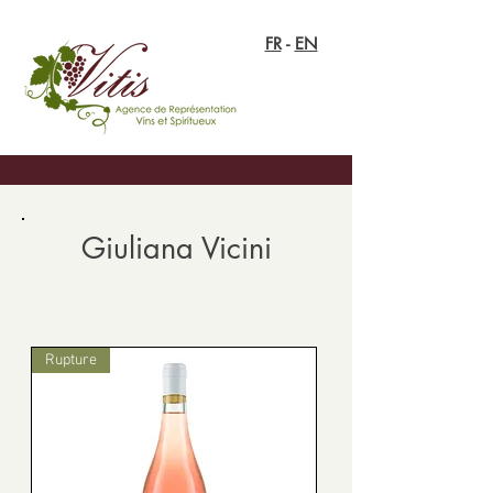
FR
-
EN
Giuliana Vicini
Rupture