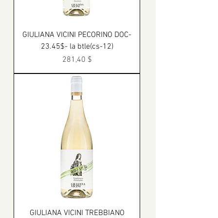
GIULIANA VICINI PECORINO DOC-
23.45$- la btle(cs-12)
Prix
281,40 $
GIULIANA VICINI TREBBIANO