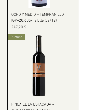
OCHO Y MEDIO – TEMPRANILLO
IGP–20.60$- la btle (cs/12)
Prix
247,20 $
Rupture
FINCA EL LA ESTACADA –