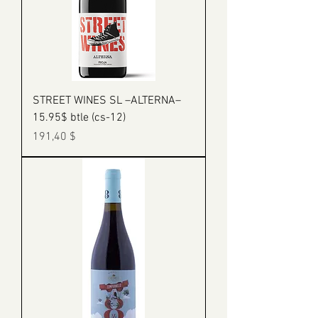
STREET WINES SL –ALTERNA–
15.95$ btle (cs-12)
Prix
191,40 $