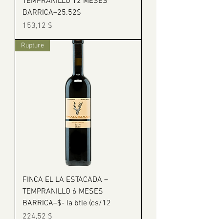
TEMPRANILLO 12 MESES
BARRICA–25.52$
Prix
153,12 $
Rupture
FINCA EL LA ESTACADA –
TEMPRANILLO 6 MESES
BARRICA–$- la btle (cs/12
Prix
224,52 $