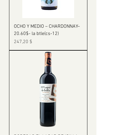
OCHO Y MEDIO – CHARDONNAY–
20.60$- la btle(cs-12)
Prix
247,20 $