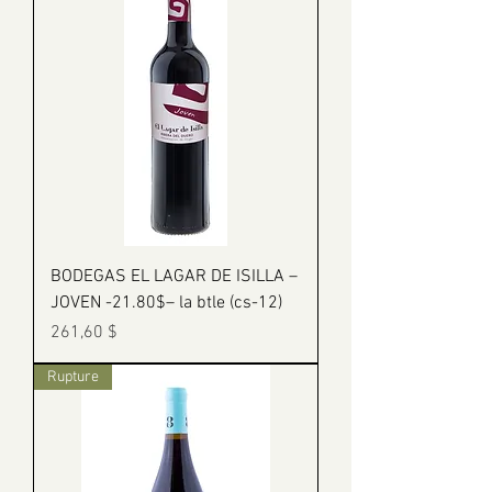
BODEGAS EL LAGAR DE ISILLA –
JOVEN -21.80$– la btle (cs-12)
Prix
261,60 $
Rupture