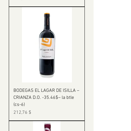
BODEGAS EL LAGAR DE ISILLA –
CRIANZA D.O. -35.46$– la btle
(cs-6)
Prix
212,76 $