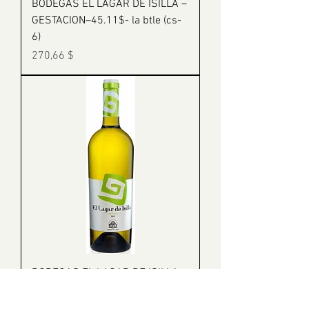
BODEGAS EL LAGAR DE ISILLA –
GESTACION–45.11$- la btle (cs-
6)
Prix
270,66 $
BODEGAS EL LAGAR DE ISILLA –
VERDEJO RUEDA–23.74$- la btle
(cs-12)