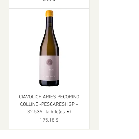
CIAVOLICH ARIES PECORINO
COLLINE -PESCARESI IGP –
32.53$- la btle(cs-6)
Prix
195,18 $