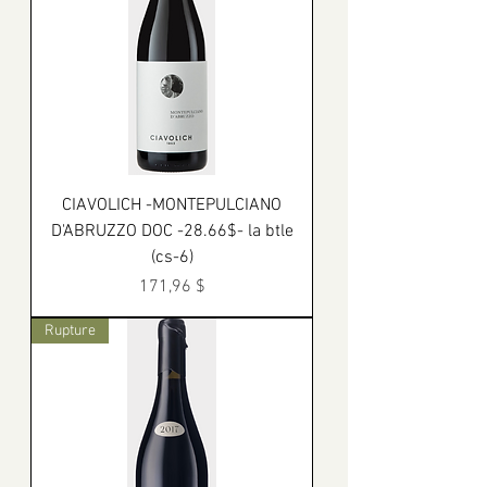
CIAVOLICH -MONTEPULCIANO
D'ABRUZZO DOC -28.66$- la btle
(cs-6)
Prix
171,96 $
Rupture