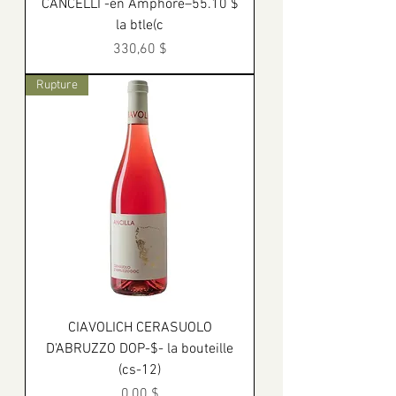
CANCELLI -en Amphore–55.10 $
la btle(c
Prix
330,60 $
Rupture
CIAVOLICH CERASUOLO
D'ABRUZZO DOP-$- la bouteille
(cs-12)
Prix
0,00 $