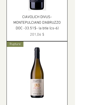
CIAVOLICH DIVUS-
MONTEPULCIANO D'ABRUZZO
DOC -33.51$- la btle (cs-6)
Prix
201,06 $
Rupture