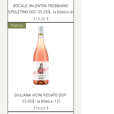
BOCALE VALENTINI TREBBIANO
SPOLETINO DOC-35.05$- la btle(cs-6)
Prix
210,30 $
Rupture
GIULIANA VICINI ROSATO DOP-
23.05$- la btle(cs-12)
Prix
276,60 $