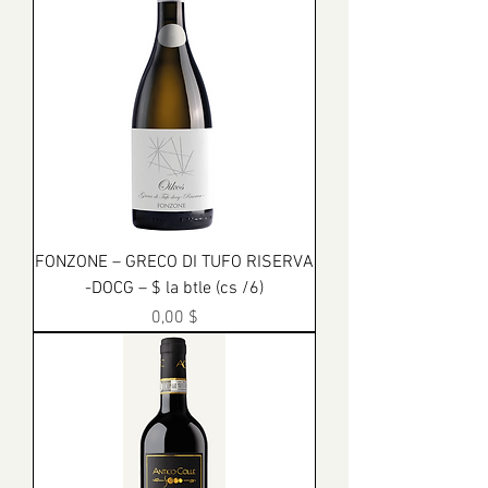
FONZONE – GRECO DI TUFO RISERVA
-DOCG – $ la btle (cs /6)
Prix
0,00 $