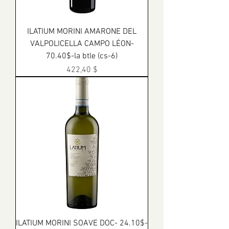
ILATIUM MORINI AMARONE DEL
VALPOLICELLA CAMPO LÉON-
70.40$-la btle (cs-6)
Prix
422,40 $
ILATIUM MORINI SOAVE DOC- 24.10$-