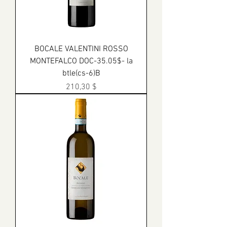
BOCALE VALENTINI ROSSO
MONTEFALCO DOC-35.05$- la
btle(cs-6)B
Prix
210,30 $