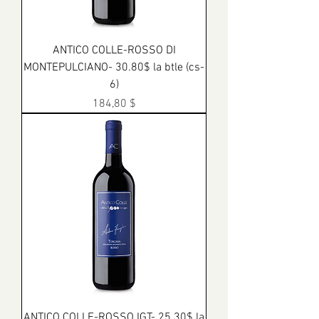
ANTICO COLLE-ROSSO DI
MONTEPULCIANO- 30.80$ la btle (cs-
6)
Prix
184,80 $
ANTICO COLLE-ROSSO IGT- 25.30$ la