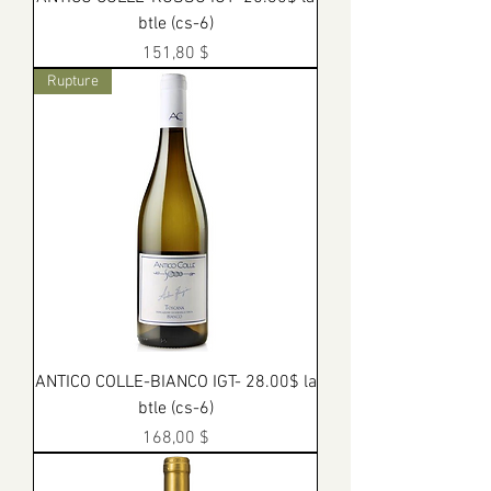
btle (cs-6)
Prix
151,80 $
Rupture
ANTICO COLLE-BIANCO IGT- 28.00$ la
btle (cs-6)
Prix
168,00 $