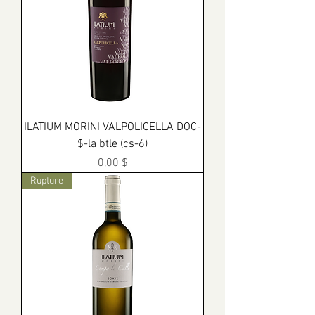
ILATIUM MORINI VALPOLICELLA DOC-
$-la btle (cs-6)
Prix
0,00 $
Rupture