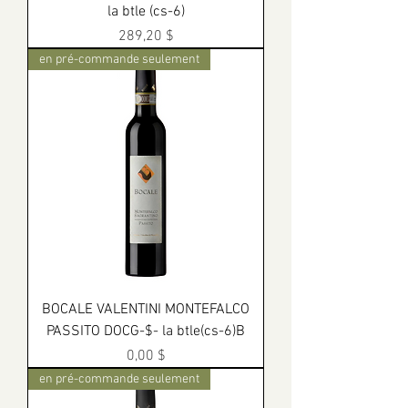
la btle (cs-6)
Prix
289,20 $
en pré-commande seulement
BOCALE VALENTINI MONTEFALCO
PASSITO DOCG-$- la btle(cs-6)B
Prix
0,00 $
en pré-commande seulement