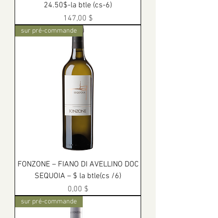
24.50$-la btle (cs-6)
Prix
147,00 $
sur pré-commande
FONZONE – FIANO DI AVELLINO DOC
SEQUOIA – $ la btle(cs /6)
Prix
0,00 $
sur pré-commande