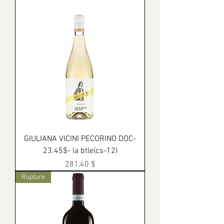
GIULIANA VICINI PECORINO DOC-
23.45$- la btle(cs-12)
Prix
281,40 $
Rupture